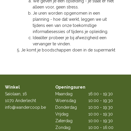
We geven je een opleiding - je staat er niet
alleen voor, geen stress
.
Je uren worden opgenomen in een
planning - hoe dat werkt, leggen we uit
tijdens een van onze toekomstige
informatiesessies of tijdens je opleiding
.
Idealiter probeer je bij afwezigheid een
vervanger te vinden
.
Je komt je boodschappen doen in de supermarkt
Winkel
Openingsuren
Saïolaan, 16
Maandag
16:00 - 19:30
1070 Anderlecht
Woensdag
10:00 - 19:30
info@wandercoop.be
Donderdag
10:00 - 19:30
Vrijdag
10:00 - 19:30
Zaterdag
10:00 - 19:30
Zondag
10:00 - 16:00