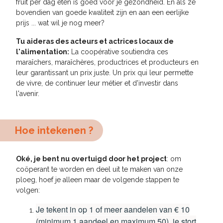
fruit per dag eten is goed voor je gezondheid. En als ze
bovendien van goede kwaliteit zijn en aan een eerlijke
prijs ... wat wil je nog meer
?
Tu aideras des acteurs et actrices locaux de
l'alimentation:
La coopérative soutiendra ces
maraîchers, maraîchères, productrices et producteurs en
leur garantissant un prix juste. Un prix qui leur permette
de vivre, de continuer leur métier et d'investir dans
l'avenir.
Hoe intekenen ?
Oké, je bent nu overtuigd door het project
: om
coöperant te worden en deel uit te maken van onze
ploeg, hoef je alleen maar de volgende stappen te
volgen
:
Je tekent in op 1 of meer aandelen van € 10
(minimum 1 aandeel en maximum 50), je stort