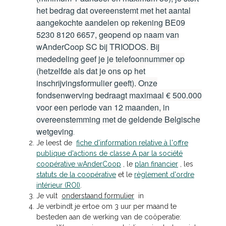
het bedrag dat overeenstemt met het aantal
aangekochte aandelen op rekening BE09
5230 8120 6657, geopend op naam van
wAnderCoop SC bij TRIODOS. Bij
mededeling geef je je telefoonnummer op
(hetzelfde als dat je ons op het
inschrijvingsformulier geeft). Onze
fondsenwerving bedraagt ​​maximaal € 500.000
voor een periode van 12 maanden, in
overeenstemming met de geldende Belgische
wetgeving
.
Je leest de
fiche d'information relative à l'offre
publique d'actions de classe A par la société
coopérative wAnderCoop
, le
plan financier
, les
statuts de la coopérative
et le
règlement d'ordre
intérieur (ROI)
.
Je vult
onderstaand formulier
in
J
e verbindt je ertoe om 3 uur per maand te
besteden aan de werking van de coöperatie
: