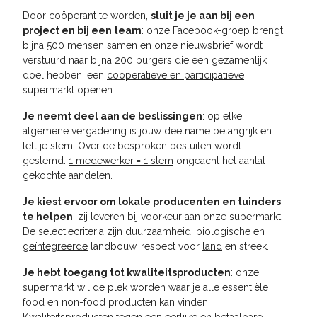
Door coöperant te worden,
sluit je je aan bij een
project en bij een team
: onze Facebook-groep brengt
bijna 500 mensen samen en onze nieuwsbrief wordt
verstuurd naar bijna 200 burgers die een gezamenlijk
doel hebben: een
coöperatieve en participatieve
supermarkt openen
.
Je neemt deel aan de beslissingen
: op elke
algemene vergadering is jouw deelname belangrijk en
telt je stem. Over de besproken besluiten wordt
gestemd:
1 medewerker = 1 stem
ongeacht het aantal
gekochte aandelen
.
Je kiest ervoor om lokale producenten en tuinders
te helpen
: zij leveren bij voorkeur aan onze supermarkt.
De selectiecriteria zijn
duurzaamheid
,
biologische en
geïntegreerde
landbouw, respect voor
land
en streek
.
Je hebt toegang tot kwaliteitsproducten
: onze
supermarkt wil de plek worden waar je alle essentiële
food en non-food producten kan vinden.