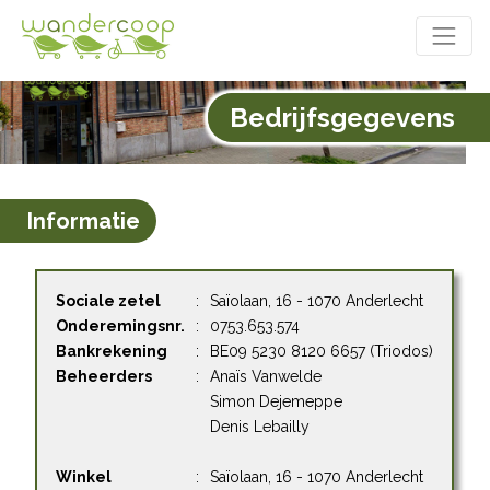
Bedrijfsgegevens
Informatie
Sociale zetel
:
Saïolaan, 16 - 1070 Anderlecht
Onderemingsnr.
:
0753.653.574
Bankrekening
:
BE09 5230 8120 6657 (Triodos)
Beheerders
:
Anaïs Vanwelde
Simon Dejemeppe
Denis Lebailly
Winkel
:
Saïolaan, 16 - 1070 Anderlecht