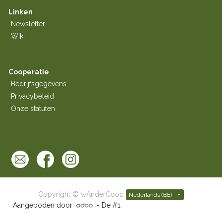
Linken
Newsletter
Wiki
Cooperatie
Bedrijfsgegevens
Privacybeleid
Onze statuten
Copyright ©
wAnderCoop
Nederlands (BE)
Aangeboden door
- De #1
Open source e-commerce